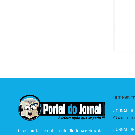
ULTIMAS E
JORNAL DE
5 DE AGO
JORNAL DE 
O seu portal de notícias de Glorinha e Gravataí!