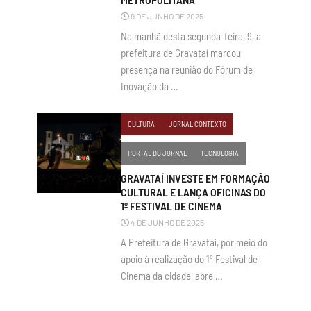
9 DE JUNHO DE 2025
Na manhã desta segunda-feira, 9, a
prefeitura de Gravataí marcou
presença na reunião do Fórum de
Inovação da …
CULTURA
JORNAL CONTEXTO
PORTAL DO JORNAL
TECNOLOGIA
GRAVATAÍ INVESTE EM FORMAÇÃO
CULTURAL E LANÇA OFICINAS DO
1º FESTIVAL DE CINEMA
4 DE JUNHO DE 2025
A Prefeitura de Gravataí, por meio do
apoio à realização do 1º Festival de
Cinema da cidade, abre …