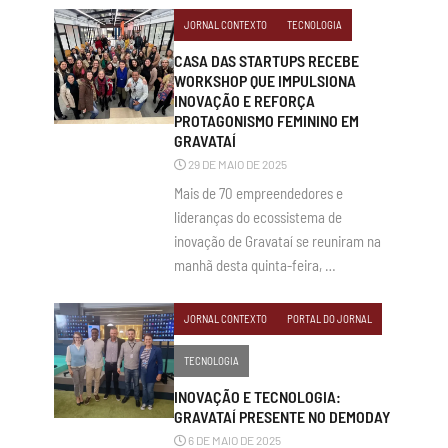
JORNAL CONTEXTO
TECNOLOGIA
CASA DAS STARTUPS RECEBE
WORKSHOP QUE IMPULSIONA
INOVAÇÃO E REFORÇA
PROTAGONISMO FEMININO EM
GRAVATAÍ
29 DE MAIO DE 2025
Mais de 70 empreendedores e
lideranças do ecossistema de
inovação de Gravataí se reuniram na
manhã desta quinta-feira, …
JORNAL CONTEXTO
PORTAL DO JORNAL
TECNOLOGIA
INOVAÇÃO E TECNOLOGIA:
GRAVATAÍ PRESENTE NO DEMODAY
6 DE MAIO DE 2025