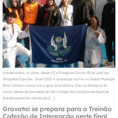
Gravataí sediou, no último sábado (7), a 3ª etapa do Circuito RS de Judô das
Olimpíadas Especiais – Brasil 2025. A competição ocorreu no Ginásio Municipal
Aline Fofonka e contou com o apoio da prefeitura. Entre os destaques do
evento, atletas da Associação de Pais e Amigos dos Excepcionais (Apae) de
Gravataí garantiram vitórias para […]
Gravataí se prepara para o Treinão
Cafezão de Integração neste final