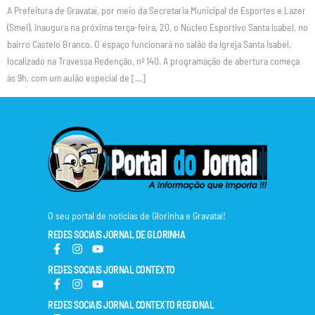
A Prefeitura de Gravataí, por meio da Secretaria Municipal de Esportes e Lazer
(Smel), inaugura na próxima terça-feira, 20, o Núcleo Esportivo Santa Isabel, no
bairro Castelo Branco. O espaço funcionará no salão da Igreja Santa Isabel,
localizado na Travessa Redenção, nº 140. A programação de abertura começa
às 9h, com um aulão especial de […]
O seu portal de notícias de Glorinha e Gravataí!
REDES SOCIAIS JORNAL DE GLORINHA
REDES SOCIAIS JORNAL CONTEXTO
REDES SOCIAIS JORNAL CONTEXTO REGIONAL