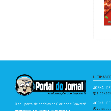
ULTIMAS E
JORNAL DE
5 DE AGO
JORNAL DE 
O seu portal de notícias de Glorinha e Gravataí!
22 DE JU