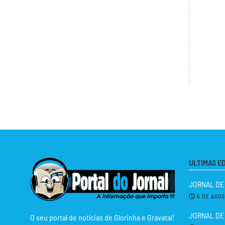
ULTIMAS E
JORNAL DE
5 DE AGO
JORNAL DE 
O seu portal de notícias de Glorinha e Gravataí!