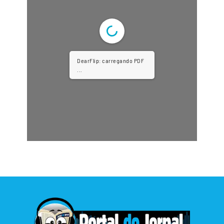
DearFlip: carregando PDF
...