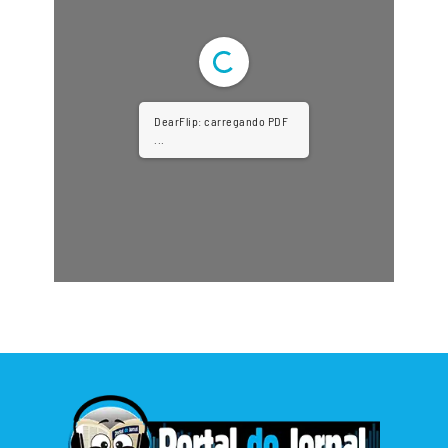
DearFlip: carregando PDF
...