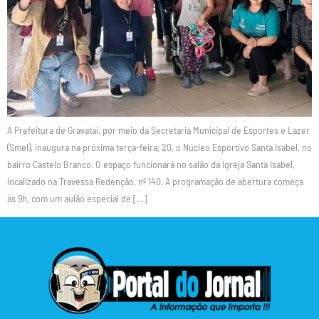
A Prefeitura de Gravataí, por meio da Secretaria Municipal de Esportes e Lazer
(Smel), inaugura na próxima terça-feira, 20, o Núcleo Esportivo Santa Isabel, no
bairro Castelo Branco. O espaço funcionará no salão da Igreja Santa Isabel,
localizado na Travessa Redenção, nº 140. A programação de abertura começa
às 9h, com um aulão especial de […]