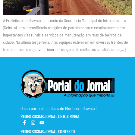
A Prefeitura de Gravataí, por meio da Secretaria Municipal de Infraestrutura
(Seinfra), tem intensificado as ações de patrolamento e ensaibramento em
importantes vias rurais e serviços de manutenção em ruas de bairros da
cidade. Na última terça-feira, 7, as equipes estiveram em diversas frentes de
trabalho, com o objetivo primordial de garantir melhores condições de […]
O seu portal de notícias de Glorinha e Gravataí!
REDES SOCIAIS JORNAL DE GLORINHA
REDES SOCIAIS JORNAL CONTEXTO