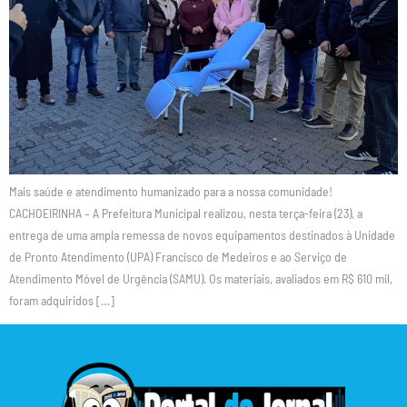
Mais saúde e atendimento humanizado para a nossa comunidade!
CACHOEIRINHA – A Prefeitura Municipal realizou, nesta terça-feira (23), a
entrega de uma ampla remessa de novos equipamentos destinados à Unidade
de Pronto Atendimento (UPA) Francisco de Medeiros e ao Serviço de
Atendimento Móvel de Urgência (SAMU). Os materiais, avaliados em R$ 610 mil,
foram adquiridos […]