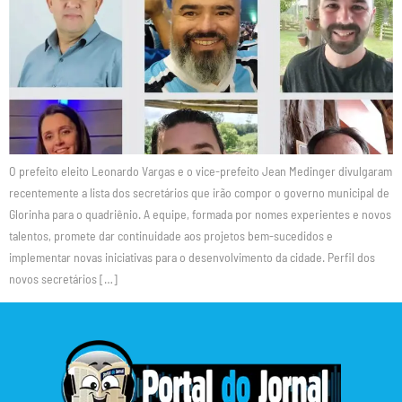
O prefeito eleito Leonardo Vargas e o vice-prefeito Jean Medinger divulgaram
recentemente a lista dos secretários que irão compor o governo municipal de
Glorinha para o quadriênio. A equipe, formada por nomes experientes e novos
talentos, promete dar continuidade aos projetos bem-sucedidos e
implementar novas iniciativas para o desenvolvimento da cidade. Perfil dos
novos secretários […]