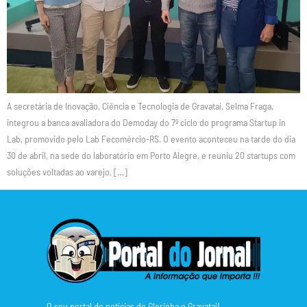
A secretária de Inovação, Ciência e Tecnologia de Gravataí, Selma Fraga,
integrou a banca avaliadora do Demoday do 7º ciclo do programa Startup in
Lab, promovido pelo Lab Fecomércio-RS. O evento aconteceu na tarde do dia
30 de abril, na sede do laboratório em Porto Alegre, e reuniu 20 startups com
soluções voltadas ao varejo, […]
O seu portal de notícias de Glorinha e Gravataí!