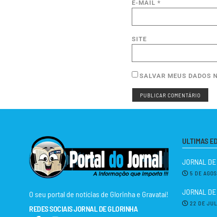
E-MAIL
*
SITE
SALVAR MEUS DADOS N
ULTIMAS E
JORNAL DE
5 DE AGO
JORNAL DE 
O seu portal de notícias de Glorinha e Gravataí!
22 DE JU
REDES SOCIAIS JORNAL DE GLORINHA