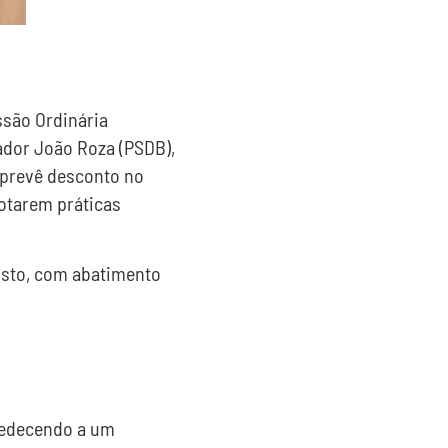
ssão Ordinária
eador João Roza (PSDB),
 prevê desconto no
dotarem práticas
osto, com abatimento
obedecendo a um