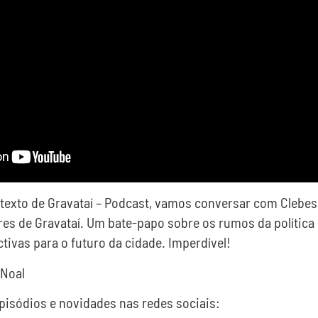
texto de Gravataí – Podcast, vamos conversar com Clebes
s de Gravataí. Um bate-papo sobre os rumos da política l
ctivas para o futuro da cidade. Imperdível!
 Noal
sódios e novidades nas redes sociais: