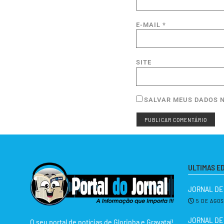
E-MAIL
*
SITE
SALVAR MEUS DADOS N
ULTIMAS E
JORNAL DE
5 DE AGO
JORNAL DE 
O seu portal de notícias de Glorinha e Gravataí!