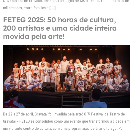
CTG Estância de Gravataí, teve a participação de 138 carretas, reunindo mais de
mil pessoas, entre famílias e […]
FETEG 2025: 50 horas de cultura,
200 artistas e uma cidade inteira
movida pela arte!
De 22 a 27 de abril, Gravataí foi invadida pela arte! O 7º Festival de Teatro de
Gravataí – FETEG se consolidou como um evento que transformou a cidade em
um vibrante centro de cultura, com uma programação de tirar o fôlego. Por