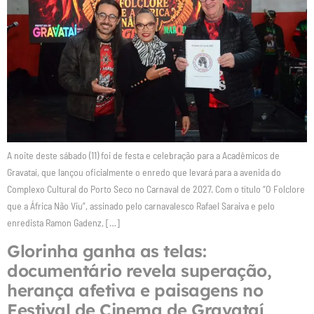
A noite deste sábado (11) foi de festa e celebração para a Acadêmicos de
Gravataí, que lançou oficialmente o enredo que levará para a avenida do
Complexo Cultural do Porto Seco no Carnaval de 2027. Com o título “O Folclore
que a África Não Viu”, assinado pelo carnavalesco Rafael Saraiva e pelo
enredista Ramon Gadenz, […]
Glorinha ganha as telas:
documentário revela superação,
herança afetiva e paisagens no
Festival de Cinema de Gravataí