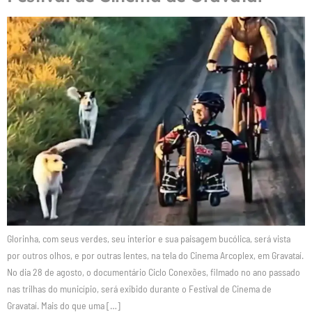
Glorinha, com seus verdes, seu interior e sua paisagem bucólica, será vista
por outros olhos, e por outras lentes, na tela do Cinema Arcoplex, em Gravataí.
No dia 28 de agosto, o documentário Ciclo Conexões, filmado no ano passado
nas trilhas do município, será exibido durante o Festival de Cinema de
Gravataí. Mais do que uma […]