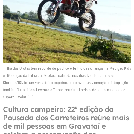
Trilha das Grotas tem recorde de público e brilho das crianças na 1ª edição Kids
A 18ª edição da Trilha das Grotas, realizada nos dias 17 e 18 de maio em
Glorinha/RS, foi um verdadeiro espetáculo de aventura, emoção e integração
familiar. O tradicional evento off-road reuniu trilheiros de todas as idades e
superou todas […]
Cultura campeira: 22ª edição da
Pousada dos Carreteiros reúne mais
de mil pessoas em Gravataí e